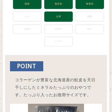
国産
無添加
無着色
ソフト
犬用
猫用
小型犬
中型犬
幼犬
シニア
POINT
コラーゲンが豊富な北海道産の鮭皮を天日
干しにしたミネラルたっぷりのおやつで
す。たっぷり入ったお徳用サイズです。