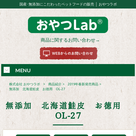
国産･無添加にこだわったペットフードの販売 │ おやつラボ
商品に関するお問い合わせ→
MENU
株式会社 おやつラボ
>
商品紹介
>
2019年春新発売商品
>
無添加 北海道鮭皮 お徳用 OL-27
無添加 北海道鮭皮 お徳用
OL-27